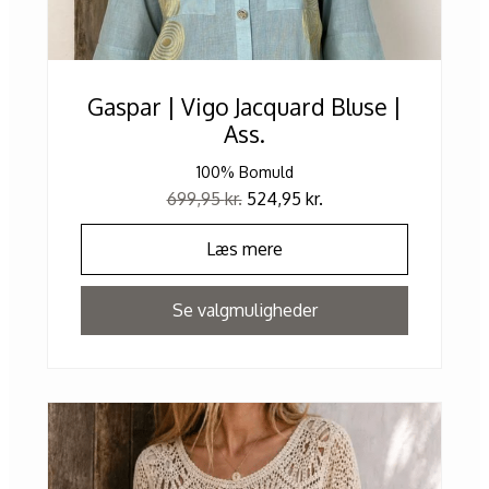
Gaspar | Vigo Jacquard Bluse |
Ass.
100% Bomuld
699,95
kr.
524,95
kr.
Læs mere
Se valgmuligheder