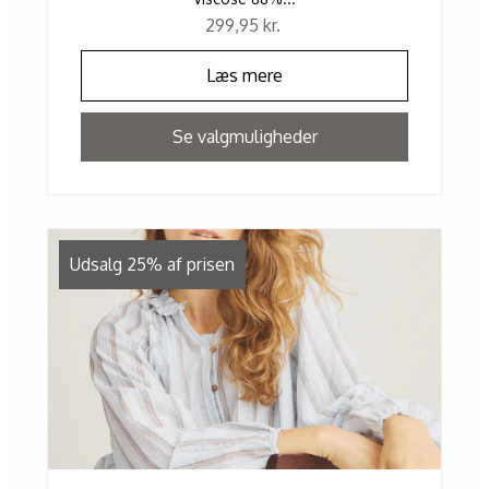
299,95
kr.
Læs mere
Se valgmuligheder
Udsalg 25% af prisen