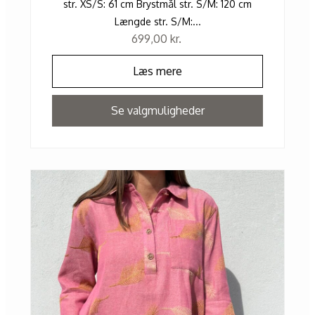
str. XS/S: 61 cm Brystmål str. S/M: 120 cm
Længde str. S/M:...
699,00
kr.
Læs mere
Se valgmuligheder