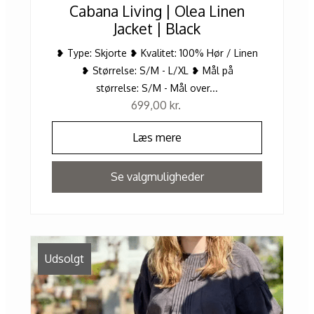
Cabana Living | Olea Linen
Jacket | Black
❥ Type: Skjorte ❥ Kvalitet: 100% Hør / Linen
❥ Størrelse: S/M - L/XL ❥ Mål på
størrelse: S/M - Mål over...
699,00
kr.
Læs mere
Se valgmuligheder
Udsolgt