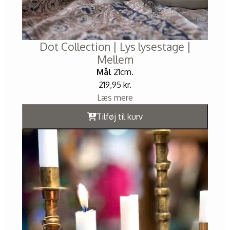
Dot Collection | Lys lysestage |
Mellem
Mål
21cm.
219,95
kr.
Læs mere
Tilføj til kurv