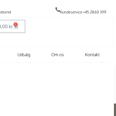
returret
Kundeservice
+45 2860 3911
0
0,00
kr.
Udsalg
Om os
Kontakt