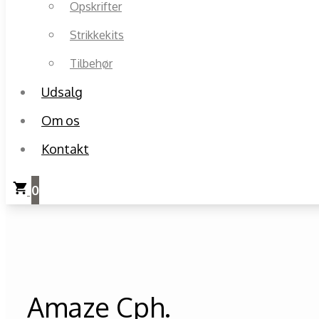
Opskrifter
Strikkekits
Tilbehør
Udsalg
Om os
Kontakt
0
Amaze Cph.