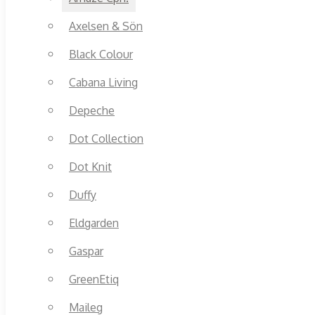
Axelsen & Sön
Black Colour
Cabana Living
Depeche
Dot Collection
Dot Knit
Duffy
Eldgarden
Gaspar
GreenEtiq
Maileg