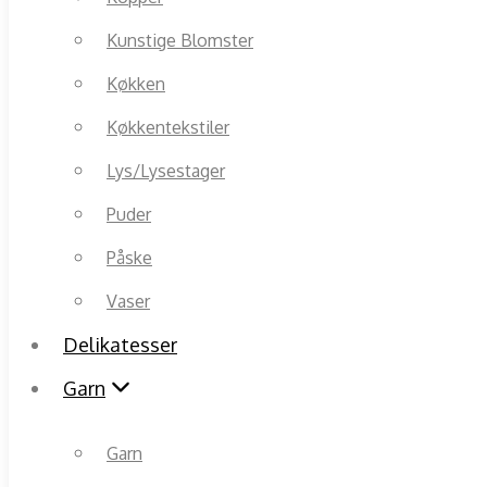
Kunstige Blomster
Køkken
Køkkentekstiler
Lys/Lysestager
Puder
Påske
Vaser
Delikatesser
Garn
Garn