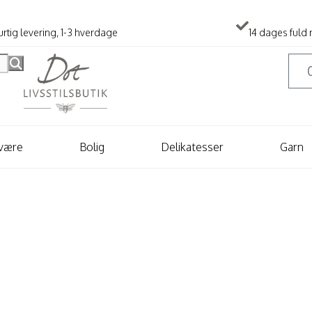
rtig levering, 1-3 hverdage
14 dages fuld 
lvære
Bolig
Delikatesser
Garn