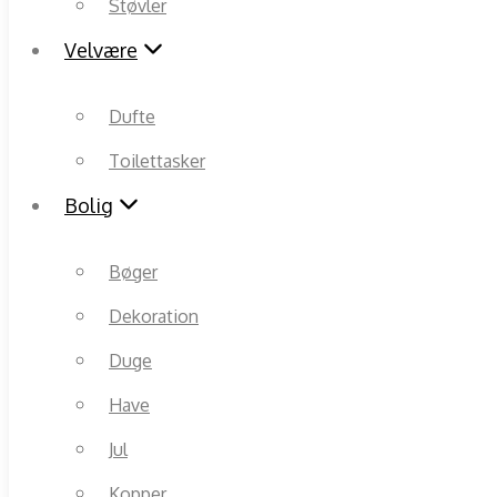
Støvler
Velvære
Dufte
Toilettasker
Bolig
Bøger
Dekoration
Duge
Have
Jul
Kopper