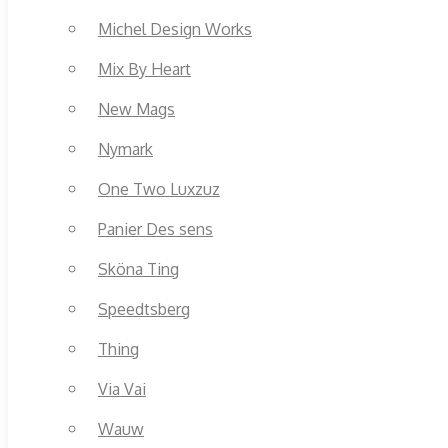
Michel Design Works
Mix By Heart
New Mags
Nymark
One Two Luxzuz
Panier Des sens
Sköna Ting
Speedtsberg
Thing
Via Vai
Wauw