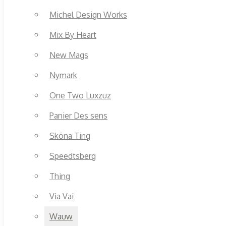
Michel Design Works
Mix By Heart
New Mags
Nymark
One Two Luxzuz
Panier Des sens
Sköna Ting
Speedtsberg
Thing
Via Vai
Wauw