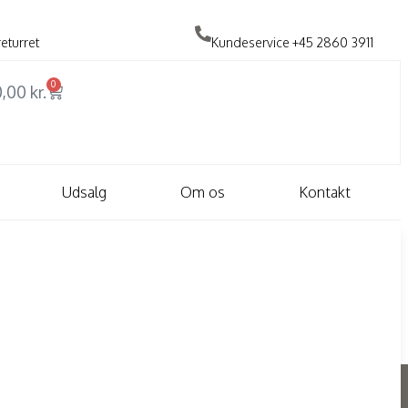
returret
Kundeservice
+45 2860 3911
0
0,00
kr.
Udsalg
Om os
Kontakt