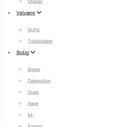
Støvler
Velvære
Dufte
Toilettasker
Bolig
Bøger
Dekoration
Duge
Have
Jul
Kopper