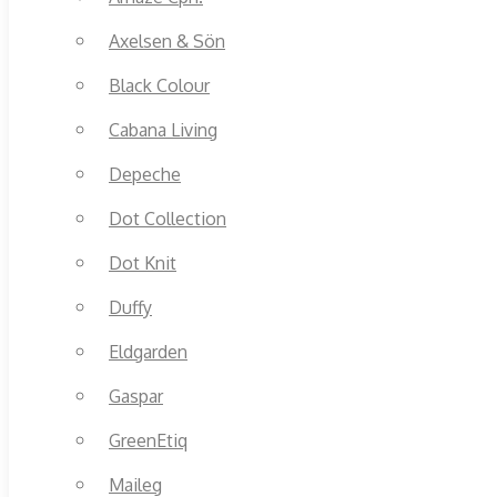
Axelsen & Sön
Black Colour
Cabana Living
Depeche
Dot Collection
Dot Knit
Duffy
Eldgarden
Gaspar
GreenEtiq
Maileg