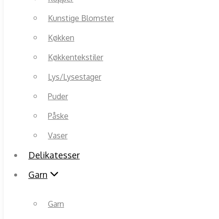
Kunstige Blomster
Køkken
Køkkentekstiler
Lys/Lysestager
Puder
Påske
Vaser
Delikatesser
Garn
Garn