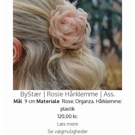
ByStær | Rosie Hårklemme | Ass.
Mål
9 cm
Materiale
Rose: Organza. Hårklemme:
plastik
120,00
kr.
Læs mere
Se valgmuligheder